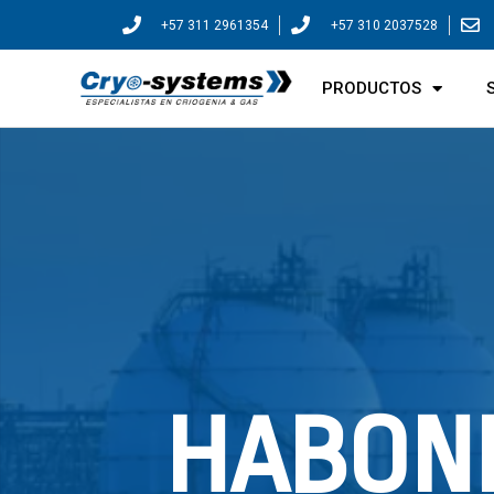
+57 311 2961354
+57 310 2037528
PRODUCTOS
HABON